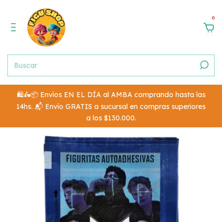
0
🛍️🛵📦 Envíos EN EL DÍA al AMBA comprando hasta las
14hs. 📬 Envío GRATIS a sucursal en compras superiores
a los $130.000.