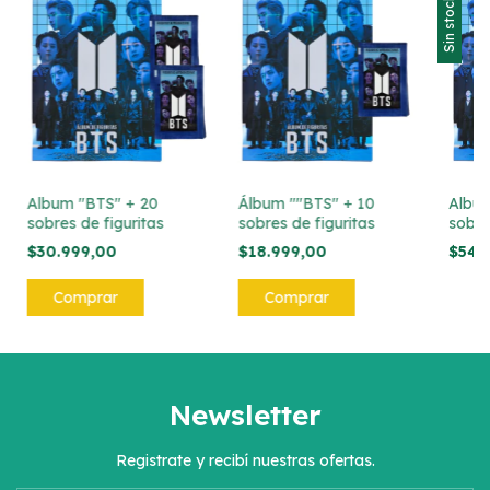
Sin stock
Album "BTS" + 20
Álbum ""BTS" + 10
Album
sobres de figuritas
sobres de figuritas
sobre
$30.999,00
$18.999,00
$54.
Newsletter
Registrate y recibí nuestras ofertas.