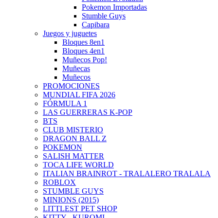
Pokemon Importadas
Stumble Guys
Capibara
Juegos y juguetes
Bloques 8en1
Bloques 4en1
Muñecos Pop!
Muñecas
Muñecos
PROMOCIONES
MUNDIAL FIFA 2026
FÓRMULA 1
LAS GUERRERAS K-POP
BTS
CLUB MISTERIO
DRAGON BALL Z
POKEMON
SALISH MATTER
TOCA LIFE WORLD
ITALIAN BRAINROT - TRALALERO TRALALA
ROBLOX
STUMBLE GUYS
MINIONS (2015)
LITTLEST PET SHOP
KITTY - KUROMI