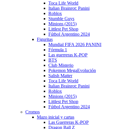
Toca Life World
Italian Brainrot: Panini
Roblox
Stumble Guys
Minions (2015)
Littlest Pet Shop
Fútbol Argentino 2024
Figuritas
Mundial FIFA 2026 PANINI
Fórmula 1
Las guerreras K-POP
BTS
Club Misterio
Pokemon MegaEvolución
Salish Matter
Toca Life World
Italian Brainrot: Panini
Roblox
Minions (2015)
Littlest Pet Shop
Fútbol Argentino 2024
Cromos
Mazo inicial y cartas
Las Guerreras K-POP
Dragon Ball Z