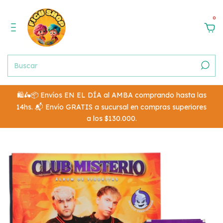
0
🛍️🛵📦 Envíos EN EL DÍA al AMBA comprando hasta las
14hs. 📬 Envío GRATIS a sucursal en compras superiores
a los $130.000.