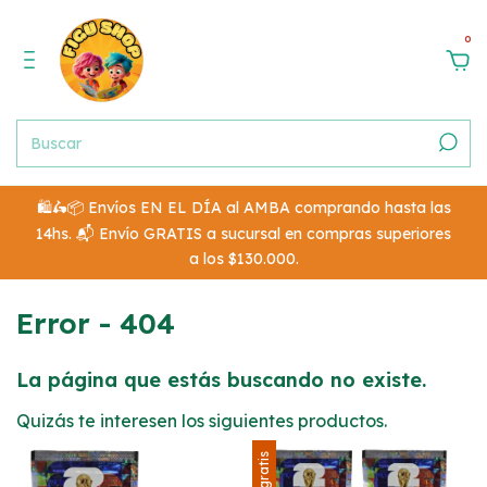
0
🛍️🛵📦 Envíos EN EL DÍA al AMBA comprando hasta las
14hs. 📬 Envío GRATIS a sucursal en compras superiores
a los $130.000.
Error - 404
La página que estás buscando no existe.
Quizás te interesen los siguientes productos.